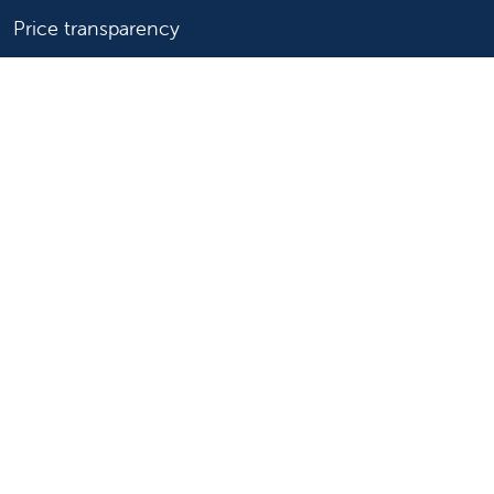
Price transparency
Help paying your bill
Show your support
Support Valley Children's
Ways to give
Volunteer
Join or start a guild
Donate now
For healthcare professionals
Refer or transport a patient