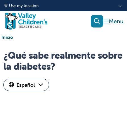
Use my location
show of
search
Inicio
¿Qué sabe realmente sobre
la diabetes?
Español