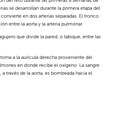
zón del feto durante las primeras 8 semanas de
ias se desarrollan durante la primera etapa del
 convierte en dos arterias separadas. El tronco
 entre la aorta y la arteria pulmonar.
ujero que divide la pared, o tabique, entre las
etorna a la aurícula derecha proveniente del
pulmones en donde recibe el oxígeno. La sangre
, a través de la aorta, es bombeada hacia el