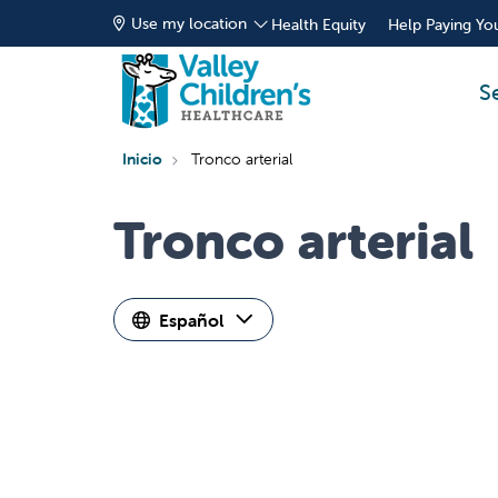
Use my location
Health Equity
Help Paying You
S
Inicio
Tronco arterial
Tronco arterial
Español