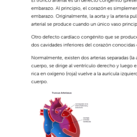
El tronco arterial es un defecto congénito (pres
embarazo. Al principio, el corazón es simplemente
embarazo. Originalmente, la aorta y la arteria pu
arterial se produce cuando un único vaso princi
Otro defecto cardíaco congénito que se produce c
dos cavidades inferiores del corazón conocidas
Normalmente, existen dos arterias separadas (la a
cuerpo, se dirige al ventrículo derecho y luego 
rica en oxígeno (roja) vuelve a la aurícula izqui
cuerpo.