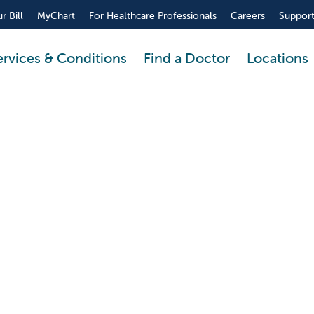
r Bill
MyChart
For Healthcare Professionals
Careers
Support
ervices & Conditions
Find a Doctor
Locations