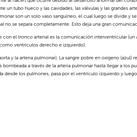
ente al nacer) que ocurre debido al desarrollo anormal del cora
 un tubo hueco y las cavidades, las válvulas y las grandes arter
lmonar son un solo vaso sanguíneo, el cual luego se divide y se
pal no se separa completamente. Esto deja una gran comunicación
on el tronco arterial es la comunicación interventricular (un ag
 como ventrículos derecho e izquierdo).
orta y la arteria pulmonar). La sangre pobre en oxígeno (azul) r
es bombeada a través de la arteria pulmonar hasta llegar a los 
erda desde los pulmones, pasa por el ventrículo izquierdo y luego