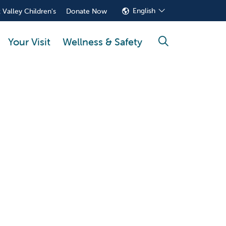
English
 Valley Children's
Donate Now
Your Visit
Wellness & Safety
search