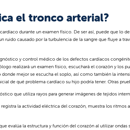
a el tronco arterial?
cardíaco durante un examen físico. De ser así, puede que lo der
un ruido causado por la turbulencia de la sangre que fluye a tra
diagnóstico y control médico de los defectos cardíacos congén
diólogo realizará un examen físico, escuchará el corazón y los
o donde mejor se escucha el soplo, así como también la intens
nicial de qué problema cardíaco su hijo podría tener. Otras prue
stico que utiliza rayos para generar imágenes de tejidos intern
gistra la actividad eléctrica del corazón, muestra los ritmos an
e evalúa la estructura y función del corazón al utilizar ondas 