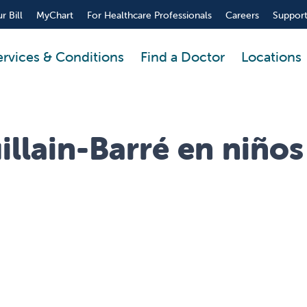
r Bill
MyChart
For Healthcare Professionals
Careers
Support
ervices & Conditions
Find a Doctor
Locations
llain-Barré en niños