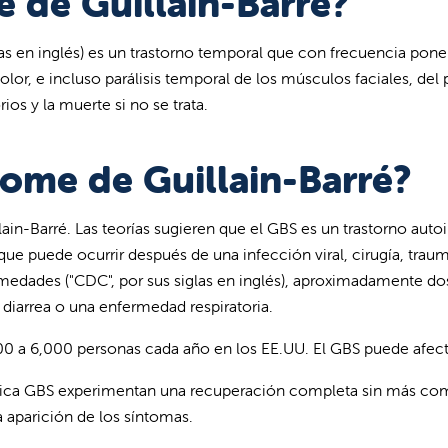
e de Guillain-Barré?
las en inglés) es un trastorno temporal que con frecuencia pone e
lor, e incluso parálisis temporal de los músculos faciales, del 
os y la muerte si no se trata.
rome de Guillain-Barré?
in-Barré. Las teorías sugieren que el GBS es un trastorno auto
que puede ocurrir después de una infección viral, cirugía, tra
rmedades ("CDC", por sus siglas en inglés), aproximadamente do
diarrea o una enfermedad respiratoria.
000 a 6,000 personas cada año en los EE.UU. El GBS puede afect
ostica GBS experimentan una recuperación completa sin más c
 aparición de los síntomas.