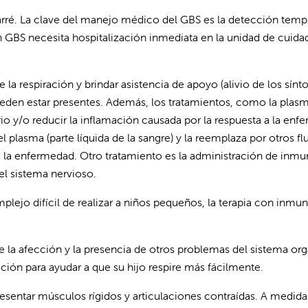
rré. La clave del manejo médico del GBS es la detección tempra
n GBS necesita hospitalización inmediata en la unidad de cuid
 la respiración y brindar asistencia de apoyo (alivio de los sín
pueden estar presentes. Además, los tratamientos, como la plas
io y/o reducir la inflamación causada por la respuesta a la enf
 plasma (parte líquida de la sangre) y la reemplaza por otros f
e la enfermedad. Otro tratamiento es la administración de inm
el sistema nervioso.
ejo difícil de realizar a niños pequeños, la terapia con inmu
la afección y la presencia de otros problemas del sistema orgá
ción para ayudar a que su hijo respire más fácilmente.
resentar músculos rígidos y articulaciones contraídas. A medida