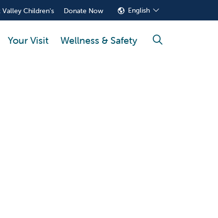
English
 Valley Children's
Donate Now
Your Visit
Wellness & Safety
search