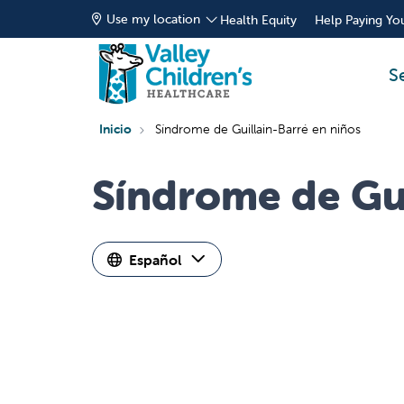
Use my location
Health Equity
Help Paying You
S
Inicio
Síndrome de Guillain-Barré en niños
Síndrome de Gui
Español