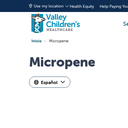
Use my location
Health Equity
Help Paying You
S
Inicio
Micropene
Micropene
Español