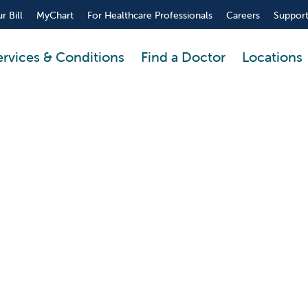
r Bill
MyChart
For Healthcare Professionals
Careers
Support
ervices & Conditions
Find a Doctor
Locations