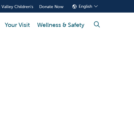
English
 Valley Children's
Donate Now
Your Visit
Wellness & Safety
search