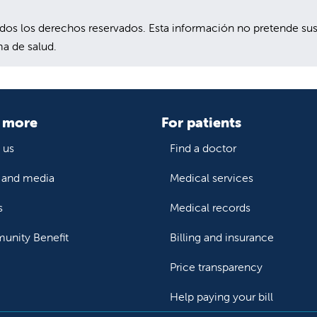
 los derechos reservados. Esta información no pretende sustit
a de salud.
 more
For patients
 us
Find a doctor
and media
Medical services
s
Medical records
nity Benefit
Billing and insurance
Price transparency
Help paying your bill