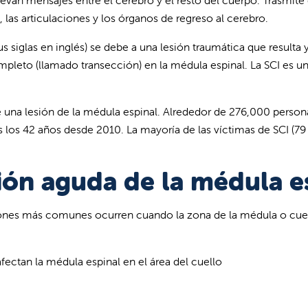
evan mensajes entre el cerebro y el resto del cuerpo. Trasmite d
, las articulaciones y los órganos de regreso al cerebro.
 sus siglas en inglés) se debe a una lesión traumática que resu
ompleto (llamado transección) en la médula espinal. La SCI e
 una lesión de la médula espinal. Alrededor de 276,000 person
s los 42 años desde 2010. La mayoría de las víctimas de SCI (7
ión aguda de la médula e
siones más comunes ocurren cuando la zona de la médula o cue
ectan la médula espinal en el área del cuello