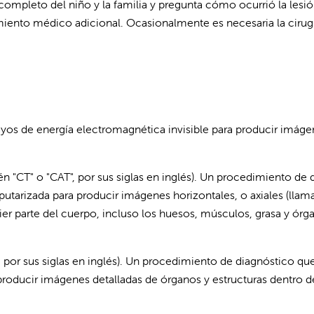
ompleto del niño y la familia y pregunta cómo ocurrió la lesió
ento médico adicional. Ocasionalmente es necesaria la cirugía 
yos de energía electromagnética invisible para producir imágen
"CT" o "CAT", por sus siglas en inglés). Un procedimiento de 
tarizada para producir imágenes horizontales, o axiales (llam
r parte del cuerpo, incluso los huesos, músculos, grasa y órga
 por sus siglas en inglés). Un procedimiento de diagnóstico qu
roducir imágenes detalladas de órganos y estructuras dentro d