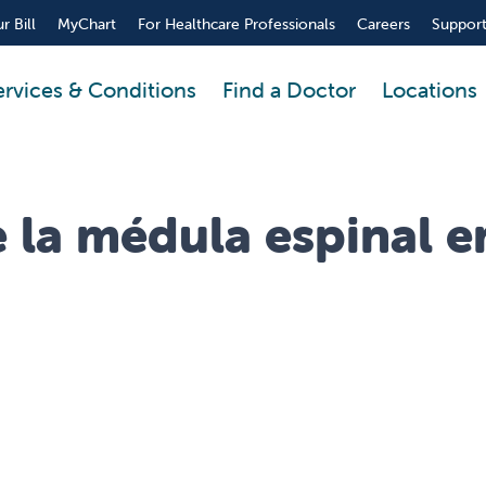
r Bill
MyChart
For Healthcare Professionals
Careers
Support
ervices & Conditions
Find a Doctor
Locations
 la médula espinal e