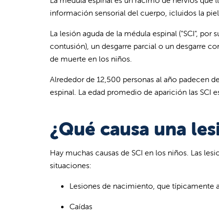
La médula espinal es un racimo de nervios que ll
información sensorial del cuerpo, icluidos la piel
La lesión aguda de la médula espinal ("SCI", por
contusión), un desgarre parcial o un desgarre c
de muerte en los niños.
Alrededor de 12,500 personas al año padecen de
espinal. La edad promedio de aparición las SCI e
¿Qué causa una les
Hay muchas causas de SCI en los niños. Las le
situaciones:
Lesiones de nacimiento, que típicamente af
Caídas