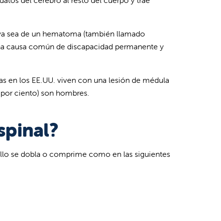
atos del cerebro al resto del cuerpo y trae
lta ya sea de un hematoma (también llamado
s una causa común de discapacidad permanente y
as en los EE.UU. viven con una lesión de médula
9 por ciento) son hombres.
spinal?
llo se dobla o comprime como en las siguientes