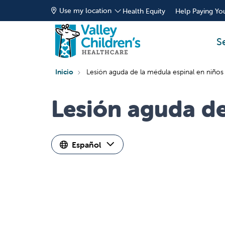
Use my location
Health Equity
Help Paying You
S
Inicio
Lesión aguda de la médula espinal en niños
Lesión aguda de
Español