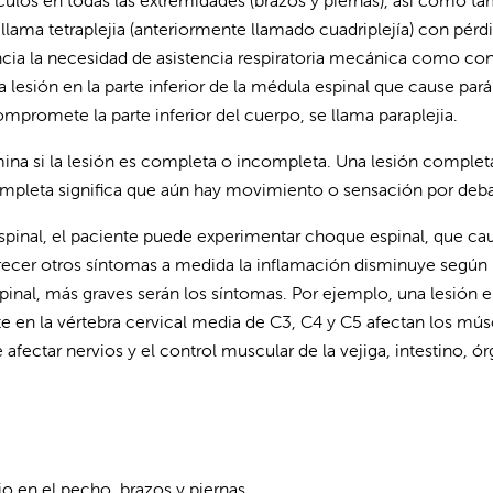
ulos en todas las extremidades (brazos y piernas), así como ta
 llama tetraplejia (anteriormente llamado cuadriplejía) con pérdi
 la necesidad de asistencia respiratoria mecánica como con un
lesión en la parte inferior de la médula espinal que cause parál
promete la parte inferior del cuerpo, se llama paraplejia.
mina si la lesión es completa o incompleta. Una lesión comple
completa significa que aún hay movimiento o sensación por debajo
pinal, el paciente puede experimentar choque espinal, que cau
cer otros síntomas a medida la inflamación disminuye según la
spinal, más graves serán los síntomas. Por ejemplo, una lesión e
e en la vértebra cervical media de C3, C4 y C5 afectan los múscu
afectar nervios y el control muscular de la vejiga, intestino, ór
o en el pecho, brazos y piernas