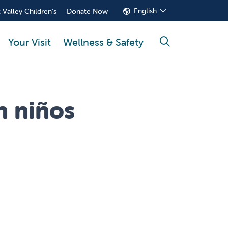
English
 Valley Children's
Donate Now
Your Visit
Wellness & Safety
search
n niños