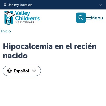
Use my location
show of
search
Inicio
Hipocalcemia en el recién
nacido
Español