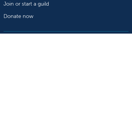
Join or start a guild
Donate now
For healthcare professionals
Refer or transport a patient
Access patient records
Provider support and resources
Medical education and training
Research and IRB
Careers
Nursing