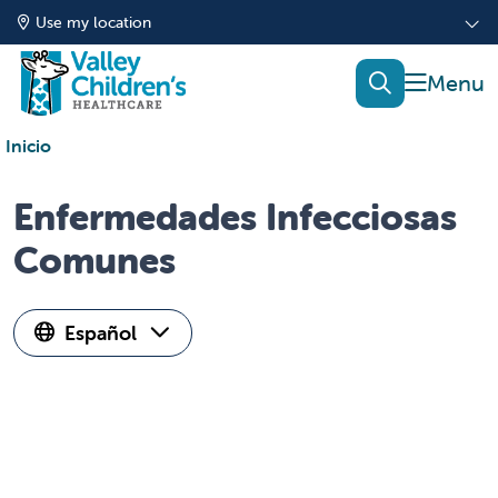
Use my location
show of
search
Inicio
Enfermedades Infecciosas
Comunes
Español