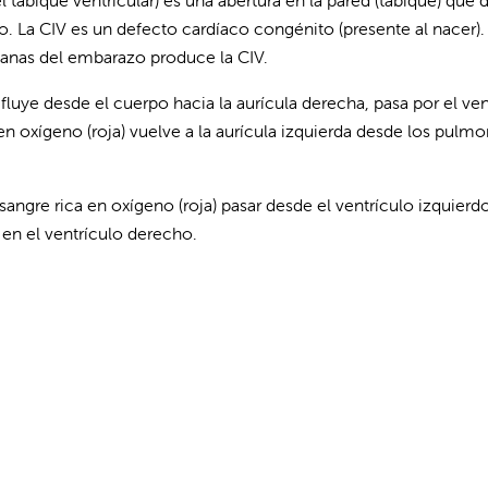
tabique ventricular) es una abertura en la pared (tabique) que d
 La CIV es un defecto cardíaco congénito (presente al nacer).
manas del embarazo produce la CIV.
fluye desde el cuerpo hacia la aurícula derecha, pasa por el v
 oxígeno (roja) vuelve a la aurícula izquierda desde los pulmon
angre rica en oxígeno (roja) pasar desde el ventrículo izquierdo,
 en el ventrículo derecho.