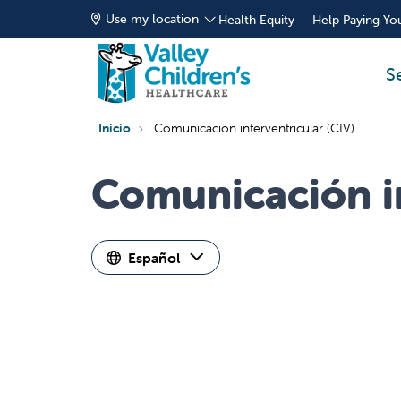
Use my location
Health Equity
Help Paying You
S
Inicio
Comunicación interventricular (CIV)
Comunicación in
Español