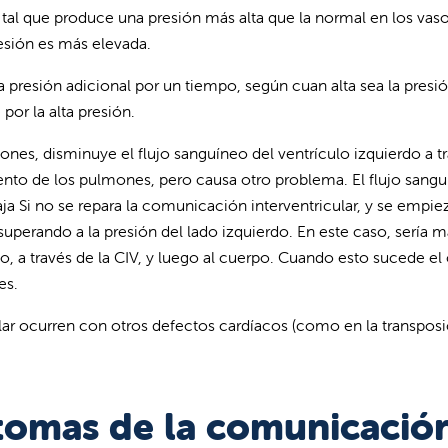
 tal que produce una presión más alta que la normal en los va
esión es más elevada.
presión adicional por un tiempo, según cuan alta sea la presió
or la alta presión.
es, disminuye el flujo sanguíneo del ventrículo izquierdo a tra
nto de los pulmones, pero causa otro problema. El flujo sangu
aja Si no se repara la comunicación interventricular, y se empi
perando a la presión del lado izquierdo. En este caso, sería má
rdo, a través de la CIV, y luego al cuerpo. Cuando esto sucede e
es.
r ocurren con otros defectos cardíacos (como en la transposición
ntomas de la comunicación