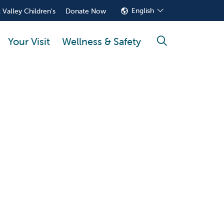
English
 Valley Children's
Donate Now
Your Visit
Wellness & Safety
search