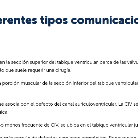
ferentes tipos comunicaci
en la sección superior del tabique ventricular, cerca de las válvu
o que suele requerir una cirugía.
 la porción muscular de la sección inferior del tabique ventricul
se asocia con el defecto del canal auriculoventricular. La CIV se 
ica.
ipo menos frecuente de CIV, se ubica en el tabique ventricular j
ipo más común de defectos cardíacos congénitos. Representan