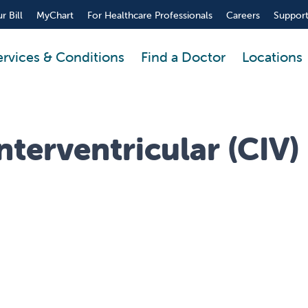
r Bill
MyChart
For Healthcare Professionals
Careers
Support
ervices & Conditions
Find a Doctor
Locations
terventricular (CIV)