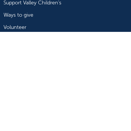
Support Valley Children's
Ways to give
Volunteer
Join or start a guild
Donate now
For healthcare professionals
Refer or transport a patient
Access patient records
Provider support and resources
Medical education and training
Research and IRB