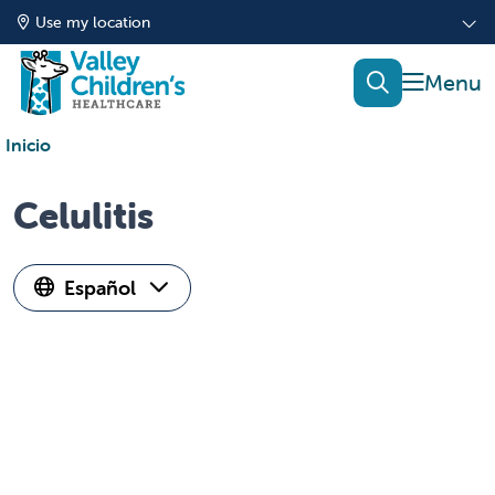
Use my location
show of
search
Inicio
Celulitis
Español