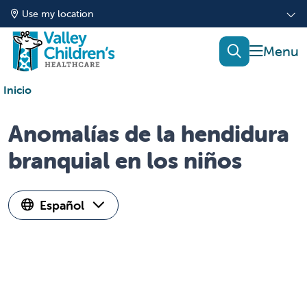
Use my location
show of
search
Inicio
Anomalías de la hendidura
branquial en los niños
Español